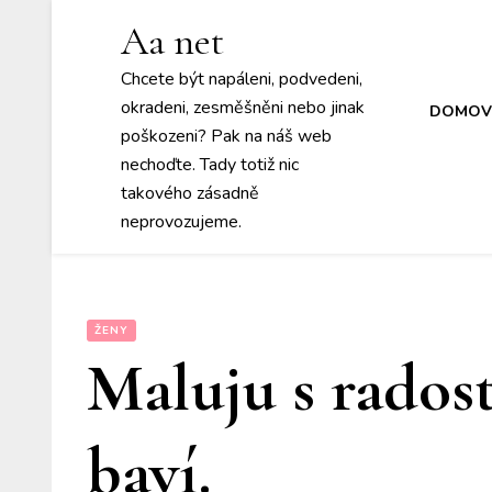
Aa net
Chcete být napáleni, podvedeni,
okradeni, zesměšněni nebo jinak
DOMOV
poškozeni? Pak na náš web
nechoďte. Tady totiž nic
takového zásadně
neprovozujeme.
ŽENY
Maluju s radost
baví.