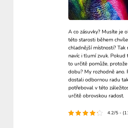
A co zásuvky? Musíte je o
této starosti během chví
chladnější místnosti? Tak 
navíc i tlumí zvuk. Pokud 
to určitě pomůže, protože
dobu? My rozhodně ano. P
dostali odbornou radu ta
potřeboval v této záležit
určitě obrovskou radost.
4.2/5 - (1