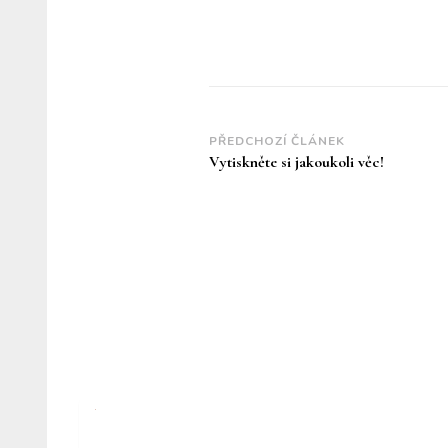
Navigace
PŘEDCHOZÍ ČLÁNEK
Vytiskněte si jakoukoli věc!
příspěvku