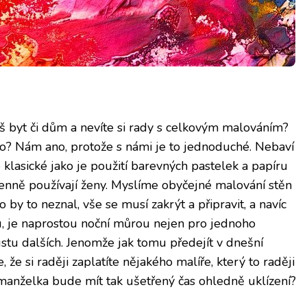
š byt či dům a nevíte si rady s celkovým malováním?
o? Nám ano, protože s námi je to jednoduché. Nebaví
lasické jako je použití barevných pastelek a papíru
enně používají ženy. Myslíme obyčejné malování stěn
by to neznal, vše se musí zakrýt a připravit, a navíc
u, je naprostou noční můrou nejen pro jednoho
ustu dalších. Jenomže jak tomu předejít v dnešní
 že si raději zaplatíte nějakého malíře, který to raději
 manželka bude mít tak ušetřený čas ohledně uklízení?