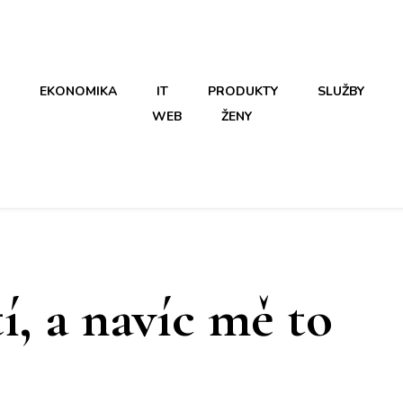
EKONOMIKA
IT
PRODUKTY
SLUŽBY
WEB
ŽENY
í, a navíc mě to