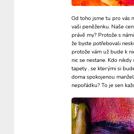
Od toho jsme tu pro vás m
vaši peněženku. Naše ceny
právě my? Protože s námi 
že byste potřebovali nesk
protože vám už bude k ni
nic se nestane. Kdo nikdy 
tapety
, se kterými si bud
doma spokojenou manželku,
nepořádku? To je sen ka