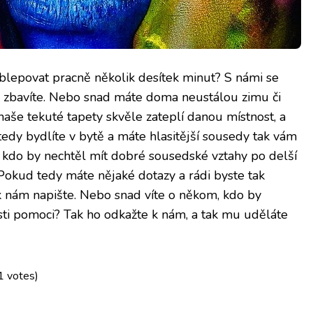
blepovat pracně několik desítek minut? S námi se
le zbavíte. Nebo snad máte doma neustálou zimu či
naše tekuté tapety skvěle zateplí danou místnost, a
tedy bydlíte v bytě a máte hlasitější sousedy tak vám
 kdo by nechtěl mít dobré sousedské vztahy po delší
okud tedy máte nějaké dotazy a rádi byste tak
k nám napište. Nebo snad víte o někom, kdo by
osti pomoci? Tak ho odkažte k nám, a tak mu uděláte
1 votes)