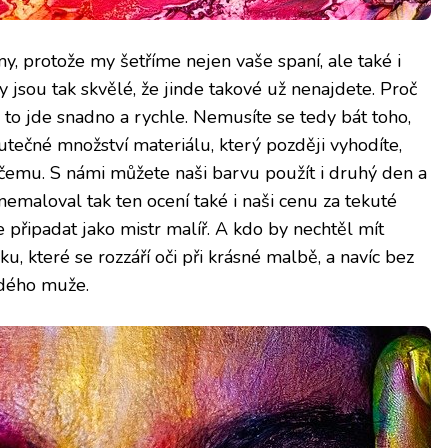
y, protože my šetříme nejen vaše spaní, ale také i
 jsou tak skvělé, že jinde takové už nenajdete. Proč
to jde snadno a rychle. Nemusíte se tedy bát toho,
utečné množství materiálu, který později vyhodíte,
čemu. S námi můžete naši barvu použít i druhý den a
nemaloval tak ten ocení také i naši cenu za tekuté
e připadat jako mistr malíř. A kdo by nechtěl mít
 které se rozzáří oči při krásné malbě, a navíc bez
ždého muže.