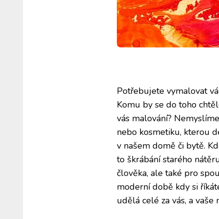
Potřebujete vymalovat vá
Komu by se do toho chtěl
vás malování? Nemyslíme k
nebo kosmetiku, kterou d
v našem domě či bytě. Kdo 
to škrábání starého nátěr
člověka, ale také pro spo
moderní době kdy si říkáte,
udělá celé za vás, a vaše