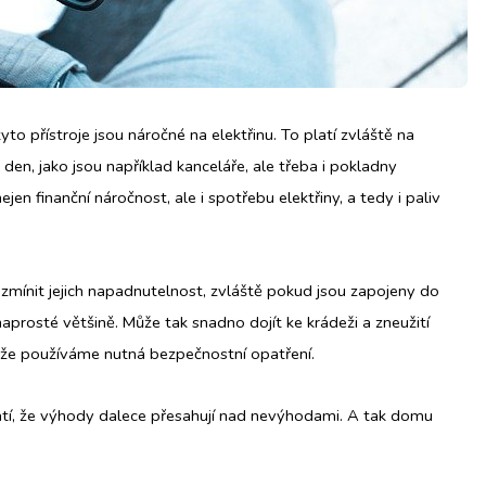
to přístroje jsou náročné na elektřinu. To platí zvláště na
 den, jako jsou například kanceláře, ale třeba i pokladny
jen finanční náročnost, ale i spotřebu elektřiny, a tedy i paliv
 zmínit jejich napadnutelnost, zvláště pokud jsou zapojeny do
naprosté většině. Může tak snadno dojít ke krádeži a zneužití
dě, že používáme nutná bezpečnostní opatření.
í, že výhody dalece přesahují nad nevýhodami. A tak domu