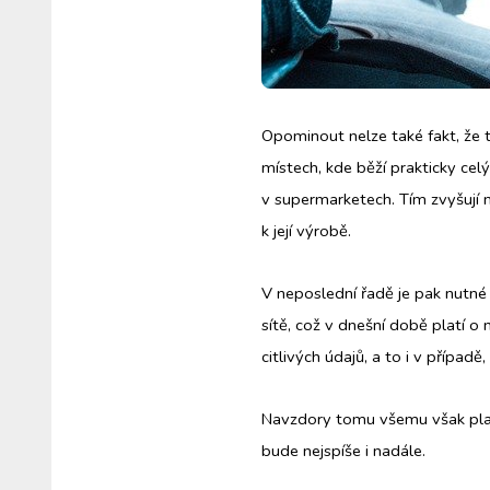
Opominout nelze také fakt, že ty
místech, kde běží prakticky celý
v supermarketech. Tím zvyšují ne
k její výrobě.
V neposlední řadě je pak nutné
sítě, což v dnešní době platí o 
citlivých údajů, a to i v přípa
Navzdory tomu všemu však plat
bude nejspíše i nadále.