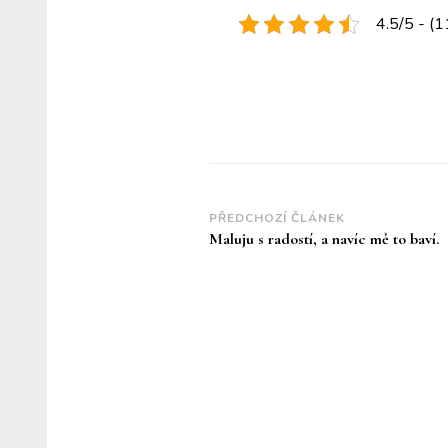
4.5/5 - (1
Navigace
PŘEDCHOZÍ ČLÁNEK
Maluju s radostí, a navíc mě to baví.
příspěvku