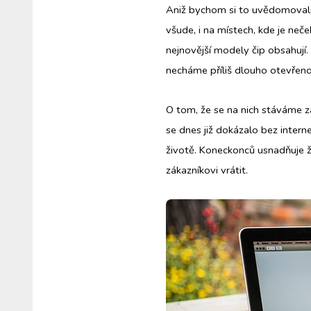
Aniž bychom si to uvědomovali,
všude, i na místech, kde je ne
nejnovější modely čip obsahují.
necháme příliš dlouho otevřeno
O tom, že se na nich stáváme záv
se dnes již dokázalo bez intern
životě. Koneckonců usnadňuje ži
zákazníkovi vrátit.