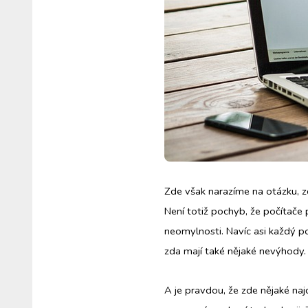
Zde však narazíme na otázku, 
Není totiž pochyb, že počítače 
neomylnosti. Navíc asi každý po
zda mají také nějaké nevýhody. Př
A je pravdou, že zde nějaké najde