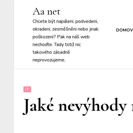
Aa net
Chcete být napáleni, podvedeni,
okradeni, zesměšněni nebo jinak
DOMOV
poškozeni? Pak na náš web
nechoďte. Tady totiž nic
takového zásadně
neprovozujeme.
IT
Jaké nevýhody 