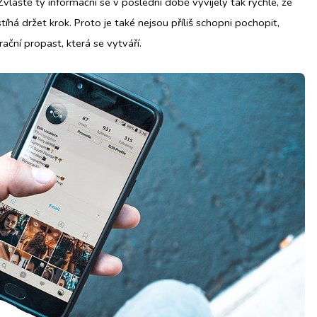
vláště ty informační se v poslední době vyvíjely tak rychle, že
tíhá držet krok. Proto je také nejsou příliš schopni pochopit,
ační propast, která se vytváří.