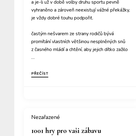
a je-li už v době volby druhu sportu pevně
vyhraněno a zároveň neexistují vážné překážky,
je vždy dobré touhu podpořit.
P
častým nešvarem ze strany rodičů bývá
promítání vlastních většinou nesplněných snů
z časného mládí a chtění, aby jejich dítko zažilo
…
PŘEČÍST
Nezařazené
1001 hry pro vaši zábavu