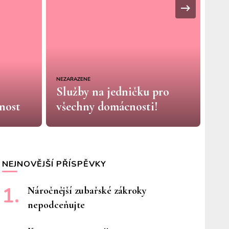
NEZAŘAZENÉ
NEZA
Služby na jedničku pro
Pr
znost
všechny domácnosti!
zp
NEJNOVĚJŠÍ PŘÍSPĚVKY
Náročnější zubařské zákroky
nepodceňujte