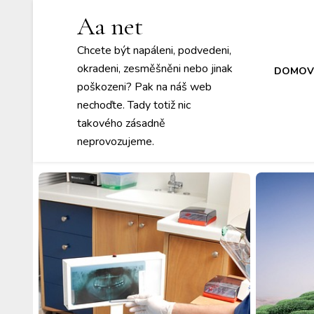
Aa net
Chcete být napáleni, podvedeni,
okradeni, zesměšněni nebo jinak
DOMOV
poškozeni? Pak na náš web
nechoďte. Tady totiž nic
takového zásadně
neprovozujeme.