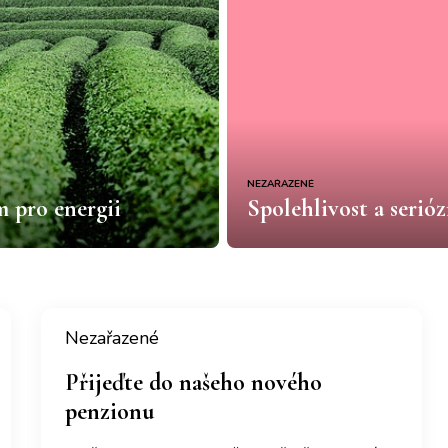
NEZAŘAZENÉ
 pro energii
Spolehlivost a serió
Nezařazené
Přijeďte do našeho nového
penzionu