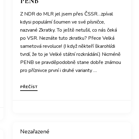
PENB
Z NDR do MLR jel jsem přes ČSSR…zpíval
kdysi populární šoumen ve své písničce,
nazvané Zkratky. To ještě netušil, co nás čeká
po VSR. Neznáte tuto zkratku? Přece Velká
sametová revoluce! (I když někteří škarohlídi
tvrdí, že to je Velké státní rozkrádání.) Nicméně
PENB se pravděpodobně stane dobře známou
pro příznivce první i druhé varianty …
PŘEČÍST
Nezařazené