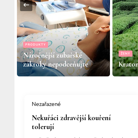
PRODUKTY
Náročnější zubařské
ŽENY
zákroky nepodceňujte
Kratom
Nezařazené
Nekuřáci zdravější kouření
tolerují