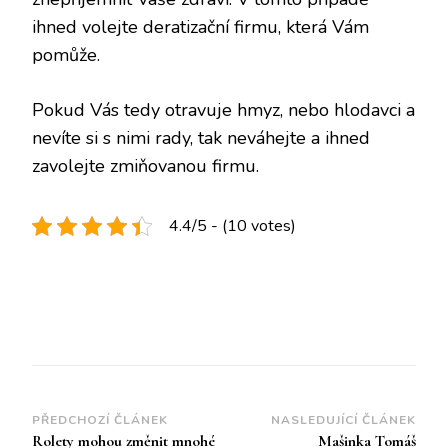
ihned volejte deratizační firmu, která Vám
pomůže.
Pokud Vás tedy otravuje hmyz, nebo hlodavci a
nevíte si s nimi rady, tak neváhejte a ihned
zavolejte zmiňovanou firmu.
4.4/5 - (10 votes)
Navigace
PŘEDCHOZÍ ČLÁNEK
NASLEDUJÍCÍ ČLÁNEK
Rolety mohou změnit mnohé
Mašinka Tomáš