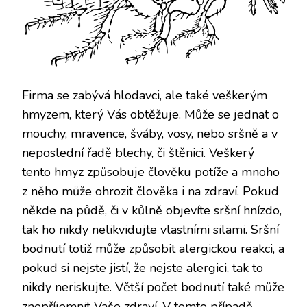
Firma se zabývá hlodavci, ale také veškerým
hmyzem, který Vás obtěžuje. Může se jednat o
mouchy, mravence, šváby, vosy, nebo sršně a v
neposlední řadě blechy, či štěnici. Veškerý
tento hmyz způsobuje člověku potíže a mnoho
z něho může ohrozit člověka i na zdraví. Pokud
někde na půdě, či v kůlně objevíte sršní hnízdo,
tak ho nikdy nelikvidujte vlastními silami. Sršní
bodnutí totiž může způsobit alergickou reakci, a
pokud si nejste jistí, že nejste alergici, tak to
nikdy neriskujte. Větší počet bodnutí také může
znepříjemnit Vaše zdraví. V tomto případě