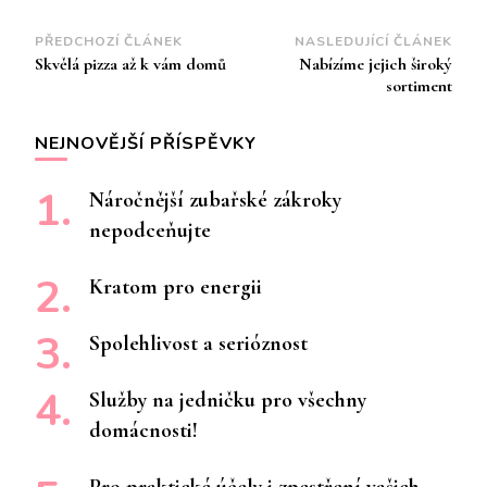
Navigace
PŘEDCHOZÍ ČLÁNEK
NASLEDUJÍCÍ ČLÁNEK
Skvělá pizza až k vám domů
Nabízíme jejich široký
příspěvku
sortiment
NEJNOVĚJŠÍ PŘÍSPĚVKY
Náročnější zubařské zákroky
nepodceňujte
Kratom pro energii
Spolehlivost a serióznost
Služby na jedničku pro všechny
domácnosti!