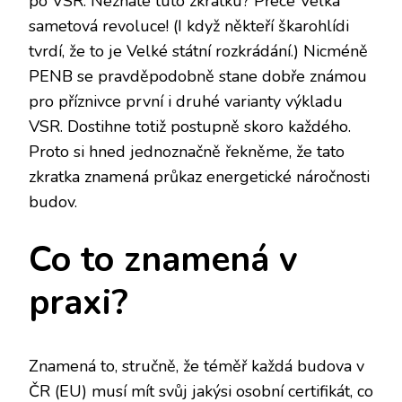
po VSR. Neznáte tuto zkratku? Přece Velká
sametová revoluce! (I když někteří škarohlídi
tvrdí, že to je Velké státní rozkrádání.) Nicméně
PENB se pravděpodobně stane dobře známou
pro příznivce první i druhé varianty výkladu
VSR. Dostihne totiž postupně skoro každého.
Proto si hned jednoznačně řekněme, že tato
zkratka znamená
průkaz energetické náročnosti
budov
.
Co to znamená v
praxi?
Znamená to, stručně, že téměř každá budova v
ČR (EU) musí mít svůj jakýsi osobní certifikát, co