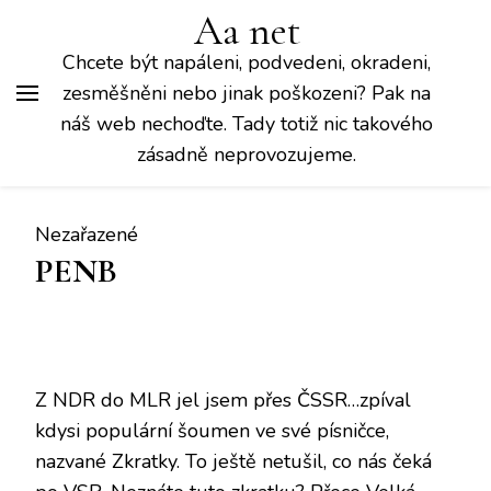
Aa net
Chcete být napáleni, podvedeni, okradeni,
zesměšněni nebo jinak poškozeni? Pak na
náš web nechoďte. Tady totiž nic takového
zásadně neprovozujeme.
Nezařazené
PENB
Z NDR do MLR jel jsem přes ČSSR…zpíval
kdysi populární šoumen ve své písničce,
nazvané Zkratky. To ještě netušil, co nás čeká