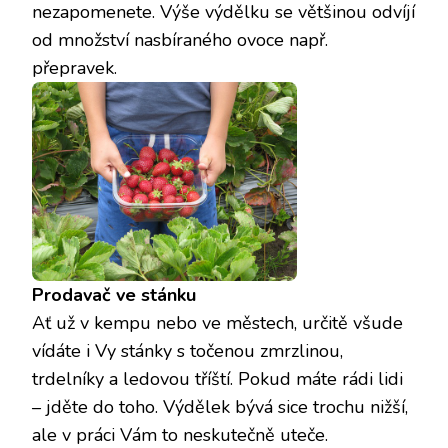
nezapomenete. Výše výdělku se většinou odvíjí
od množství nasbíraného ovoce např.
přepravek.
Prodavač ve stánku
Ať už v kempu nebo ve městech, určitě všude
vídáte i Vy stánky s točenou zmrzlinou,
trdelníky a ledovou tříští. Pokud máte rádi lidi
– jděte do toho. Výdělek bývá sice trochu nižší,
ale v práci Vám to neskutečně uteče.