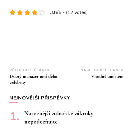
3.8/5 - (12 votes)
Navigace
PŘEDCHOZÍ ČLÁNEK
NASLEDUJÍCÍ ČLÁNEK
Dobrý manažer umí dělat
Vhodné umístění
příspěvku
celebrity
NEJNOVĚJŠÍ PŘÍSPĚVKY
Náročnější zubařské zákroky
nepodceňujte