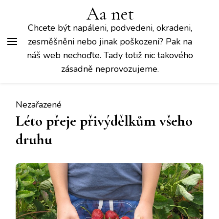
Aa net
Chcete být napáleni, podvedeni, okradeni,
zesměšněni nebo jinak poškozeni? Pak na
náš web nechoďte. Tady totiž nic takového
zásadně neprovozujeme.
Nezařazené
Léto přeje přivýdělkům všeho
druhu