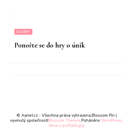
SLUŽBY
Ponořte se do hry o únik
© Aanet.cz - Všechna práva vyhrazena.
Blossom Pin |
vyvinutý společností
Blossom Themes
.Poháněno
WordPress
.
žena u počítače.jpg