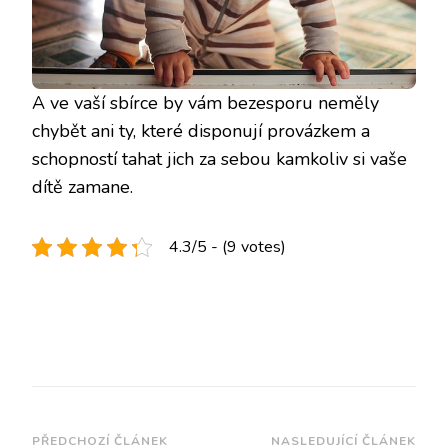
A ve vaší sbírce by vám bezesporu neměly
chybět ani ty, které disponují provázkem a
schopností tahat jich za sebou kamkoliv si vaše
dítě zamane.
4.3/5 - (9 votes)
Navigace
PŘEDCHOZÍ ČLÁNEK
NASLEDUJÍCÍ ČLÁNEK