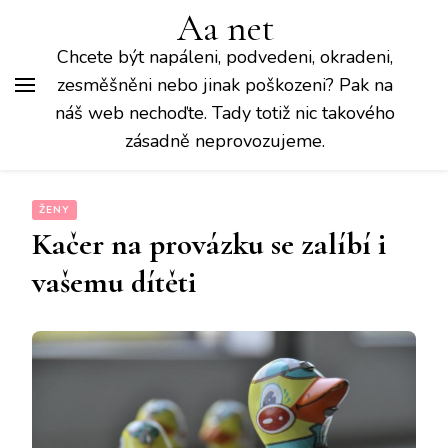
Aa net
Chcete být napáleni, podvedeni, okradeni,
zesměšněni nebo jinak poškozeni? Pak na
náš web nechoďte. Tady totiž nic takového
zásadně neprovozujeme.
ŽENY
Kačer na provázku se zalíbí i
vašemu dítěti