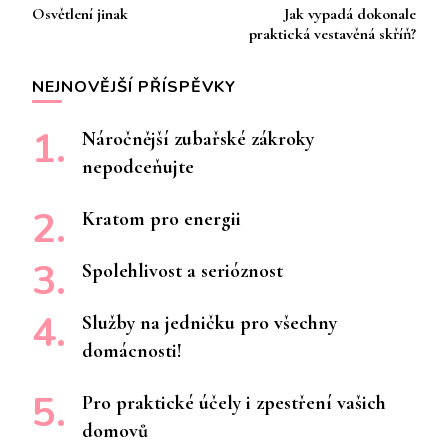
Osvětlení jinak
Jak vypadá dokonale
příspěvku
praktická vestavěná skříň?
NEJNOVĚJŠÍ PŘÍSPĚVKY
Náročnější zubařské zákroky
nepodceňujte
Kratom pro energii
Spolehlivost a serióznost
Služby na jedničku pro všechny
domácnosti!
Pro praktické účely i zpestření vašich
domovů