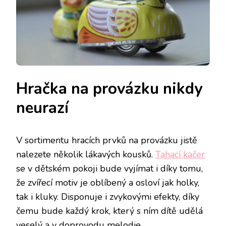
Hračka na provázku nikdy
neurazí
V sortimentu hracích prvků na provázku jistě
nalezete několik lákavých kousků.
Tahací kačer
se v dětském pokoji bude vyjímat i díky tomu,
že zvířecí motiv je oblíbený a osloví jak holky,
tak i kluky. Disponuje i zvykovými efekty, díky
čemu bude každý krok, který s ním dítě udělá
veselý a v doprovodu melodie.