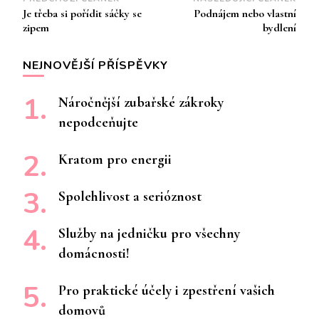
Navigace
Je třeba si pořídit sáčky se
Podnájem nebo vlastní
příspěvku
zipem
bydlení
NEJNOVĚJŠÍ PŘÍSPĚVKY
Náročnější zubařské zákroky
nepodceňujte
Kratom pro energii
Spolehlivost a serióznost
Služby na jedničku pro všechny
domácnosti!
Pro praktické účely i zpestření vašich
domovů