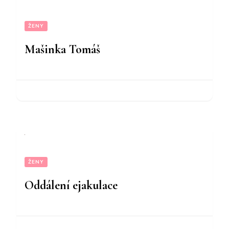
ŽENY
Mašinka Tomáš
ŽENY
Oddálení ejakulace