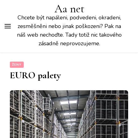
Aa net
Chcete být napáleni, podvedeni, okradeni,
zesměšněni nebo jinak poškozeni? Pak na
náš web nechoďte. Tady totiž nic takového
zásadně neprovozujeme.
ŽENY
EURO palety