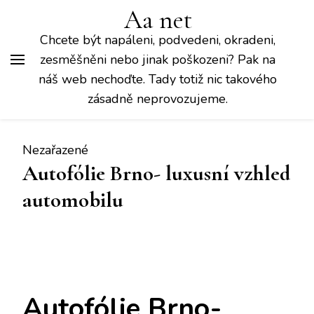
Aa net
Chcete být napáleni, podvedeni, okradeni,
zesměšněni nebo jinak poškozeni? Pak na
náš web nechoďte. Tady totiž nic takového
zásadně neprovozujeme.
Nezařazené
Autofólie Brno- luxusní vzhled
automobilu
Autofólie Brno-