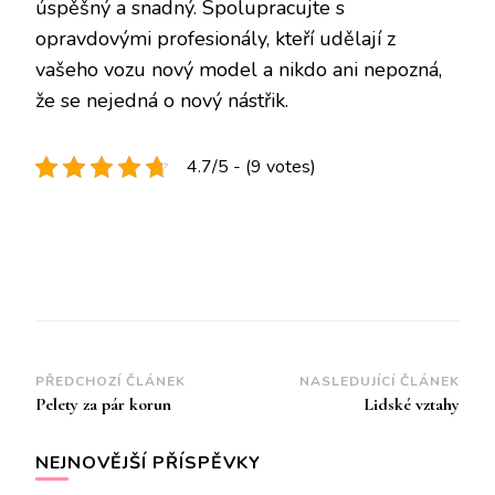
úspěšný a snadný. Spolupracujte s
opravdovými profesionály, kteří udělají z
vašeho vozu nový model a nikdo ani nepozná,
že se nejedná o nový nástřik.
4.7/5 - (9 votes)
Navigace
PŘEDCHOZÍ ČLÁNEK
NASLEDUJÍCÍ ČLÁNEK
Pelety za pár korun
Lidské vztahy
příspěvku
NEJNOVĚJŠÍ PŘÍSPĚVKY