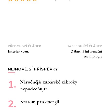
Navigace
PŘEDCHOZÍ ČLÁNEK
NASLEDUJÍCÍ ČLÁNEK
Interiér vozu.
Zábavná informační
příspěvku
technologie
NEJNOVĚJŠÍ PŘÍSPĚVKY
Náročnější zubařské zákroky
nepodceňujte
Kratom pro energii