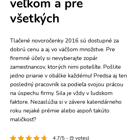
veľkom a pre
všetkých
Tlačené
novoročenky 2016
sú dostupné za
dobrú cenu a aj vo väčšom množstve. Pre
firemné účely si nevyberajte zopár
zamestnancov, ktorých nimi potešíte. Pošlite
jedno prianie v obálke každému! Predsa aj ten
posledný pracovník sa podieľa svojou prácou
na úspechu firmy. Sila je vždy v ľudskom
faktore. Nezaslúžia si v závere kalendárneho
roku nejaké prémie alebo aspoň takúto
maličkosť?
4.7/5 - (9 votes)