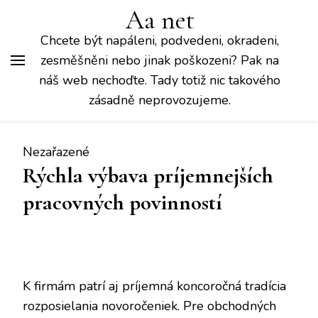
Aa net
Chcete být napáleni, podvedeni, okradeni,
zesměšněni nebo jinak poškozeni? Pak na
náš web nechoďte. Tady totiž nic takového
zásadně neprovozujeme.
Nezařazené
Rýchla výbava príjemnejších
pracovných povinností
K firmám patrí aj príjemná koncoročná tradícia
rozposielania novoročeniek. Pre obchodných