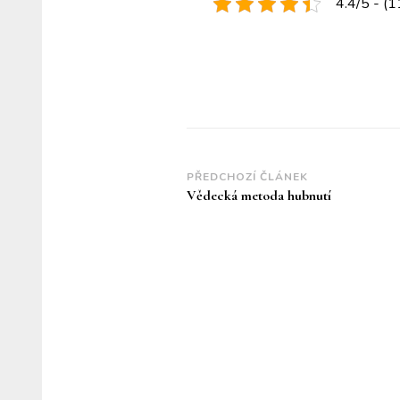
4.4/5 - (1
Navigace
PŘEDCHOZÍ ČLÁNEK
Vědecká metoda hubnutí
příspěvku