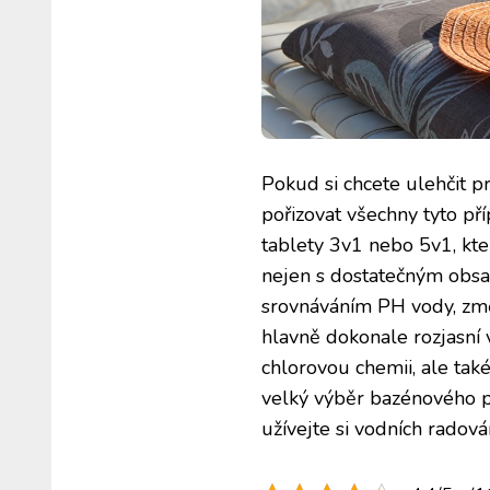
Pokud si chcete ulehčit 
pořizovat všechny tyto pří
tablety 3v1 nebo 5v1, kt
nejen s dostatečným obsa
srovnáváním PH vody, změ
hlavně dokonale rozjasní 
chlorovou chemii, ale tak
velký výběr bazénového př
užívejte si vodních radov