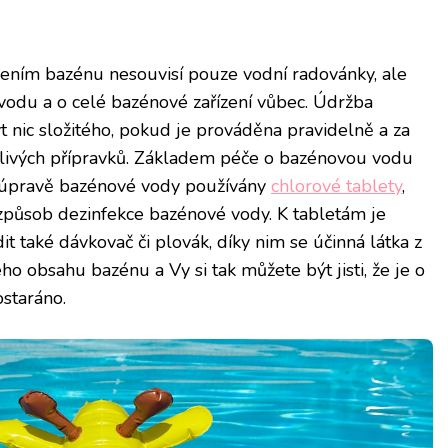
řízením bazénu nesouvisí pouze vodní radovánky, ale
vodu a o celé bazénové zařízení vůbec. Údržba
 nic složitého, pokud je prováděna pravidelně a za
ehlivých přípravků. Základem péče o bazénovou vodu
 k úpravě bazénové vody používány
chlorové tablety
,
í způsob dezinfekce bazénové vody. K tabletám je
t také dávkovač či plovák, díky nim se účinná látka z
o obsahu bazénu a Vy si tak můžete být jisti, že je o
staráno.