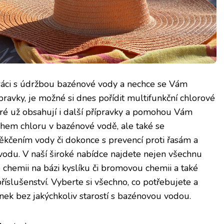
práci s údržbou bazénové vody a nechce se Vám
pravky, je možné si dnes pořídit multifunkční chlorové
eré už obsahují i další přípravky a pomohou Vám
hem chloru v bazénové vodě, ale také se
kčením vody či dokonce s prevencí proti řasám a
vodu. V naší široké nabídce najdete nejen všechnu
é chemii na bázi kyslíku či bromovou chemii a také
íslušenství. Vyberte si všechno, co potřebujete a
ánek bez jakýchkoliv starostí s bazénovou vodou.