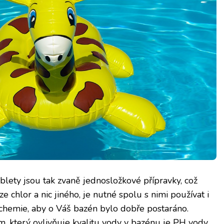
blety jsou tak zvaně jednosložkové přípravky, což
 chlor a nic jiného, je nutné spolu s nimi používat i
 chemie, aby o Váš bazén bylo dobře postaráno.
, který ovlivňuje kvalitu vody v bazénu je PH vody,