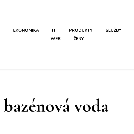
EKONOMIKA
IT
PRODUKTY
SLUŽBY
WEB
ŽENY
á bazénová voda