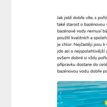
Jak jistě dobře víte, s po
také starost o bazénovou 
bazénové vody nemusí být
použití kvalitních a spol
je chlor. Nejčastěji jsou
jde asi o nejspolehlivějš
ovšem dobré si vždy pořídi
přípravku dostane do celéh
bazénovou vodu dobře po