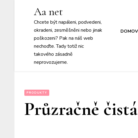
Aa net
Chcete být napáleni, podvedeni,
okradeni, zesměšněni nebo jinak
DOMOV
poškozeni? Pak na náš web
nechoďte. Tady totiž nic
takového zásadně
neprovozujeme.
PRODUKTY
Průzračně čist