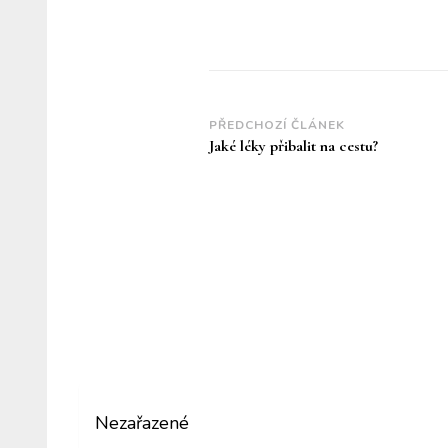
Navigace
PŘEDCHOZÍ ČLÁNEK
Jaké léky přibalit na cestu?
příspěvku
Nezařazené