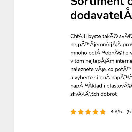
Sortiment o
dodavatelÅ¯
ChtÄ›li byste takÃ© svÃ
nejpÅ™Ã­jemnÄ›jÅ¡Ã­ pr
mnoho potÅ™ebnÃ©ho vyb
v tom nejlepÅ¡Ã­m inter
naleznete vÅ¡e, co pot
a vyberte si z nÃ­ napÅ™Ã
napÅ™Ã­klad i plastovÃ© 
skvÄ›lÃ½ch dobrot.
4.8/5 - (5