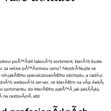
jskovi poÅ™Ã­dit takovÃ½ sortiment, kterÃ½ bude
Ã­c za velice pÅ™Ã­znivou cenu? NezdrÅ¾ujte se
Ä›jakÃ©ho specializovanÃ©ho obchodu, a radÄ›ji
dnÃ½ webovÃ½ server, ve kterÃ©m na vÃ¡s ÄekÃ¡
ho sortimentu, do kterÃ©ho patÅ™Ã­ jak
pelÃ­Å¡ky
,
­ na cestovÃ¡nÃ­, atd.