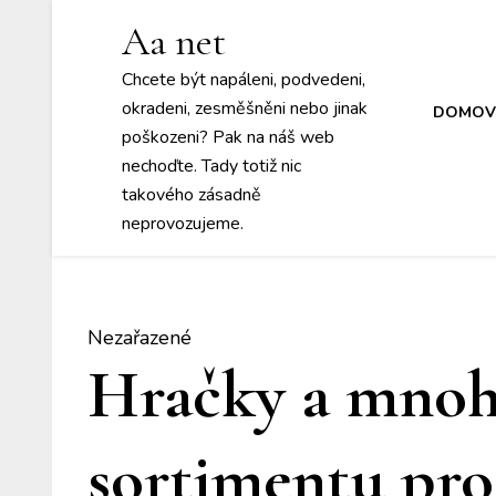
Aa net
Chcete být napáleni, podvedeni,
okradeni, zesměšněni nebo jinak
DOMOV
poškozeni? Pak na náš web
nechoďte. Tady totiž nic
takového zásadně
neprovozujeme.
Nezařazené
Hračky a mnoh
sortimentu pro