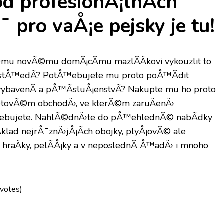
d profesionÃ¡lnÃ­ch
 pro vaÅ¡e pejsky je tu!
©mu novÃ©mu domÃ¡cÃ­mu mazlÃ­Äkovi vykouzlit to
ostÅ™edÃ­? PotÅ™ebujete mu proto poÅ™Ã­dit
avenÃ­ a pÅ™Ã­sluÅ¡enstvÃ­? Nakupte mu ho proto
netovÃ©m obchodÄ›, ve kterÃ©m zaruÄenÄ›
Å™ebujete. NahlÃ©dnÄ›te do pÅ™ehlednÃ© nabÃ­dky
­klad nejrÅ¯znÄ›jÅ¡Ã­ch obojky, plyÅ¡ovÃ© ale
hraÄky, pelÃ­Å¡ky a v neposlednÃ­ Å™adÄ› i mnoho
 votes)