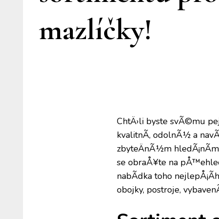
mazlíčky!
ChtÄ›li byste svÃ©mu pe
kvalitnÃ­, odolnÃ½ a nav
zbyteÄnÃ½m hledÃ¡nÃ­m n
se obraÅ¥te na pÅ™ehle
nabÃ­dka toho nejlepÅ¡Ã­
obojky, postroje, vybavenÃ