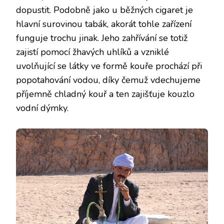
dopustit. Podobně jako u běžných cigaret je
hlavní surovinou tabák, akorát tohle zařízení
funguje trochu jinak. Jeho zahřívání se totiž
zajistí pomocí žhavých uhlíků a vzniklé
uvolňující se látky ve formě kouře prochází při
popotahování vodou, díky čemuž vdechujeme
příjemně chladný kouř a ten zajišťuje kouzlo
vodní dýmky.