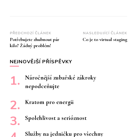
Navigace
PŘEDCHOZÍ ČLÁNEK
NASLEDUJÍCÍ ČLÁNEK
Potřebujete zhubnout pár
Co je to virtual staging
příspěvku
kilo? Žádný problém!
NEJNOVĚJŠÍ PŘÍSPĚVKY
Náročnější zubařské zákroky
nepodceňujte
Kratom pro energii
Spolehlivost a serióznost
Služby na jedničku pro všechny