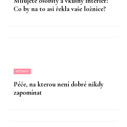
Milujete osobitý a vkusný interiér?
Co by na to asi řekla vaše ložnice?
VZTAHY
Péče, na kterou není dobré nikdy
zapomínat