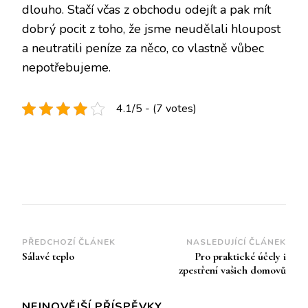
dlouho. Stačí včas z obchodu odejít a pak mít
dobrý pocit z toho, že jsme neudělali hloupost
a neutratili peníze za něco, co vlastně vůbec
nepotřebujeme.
4.1/5 - (7 votes)
Navigace
PŘEDCHOZÍ ČLÁNEK
NASLEDUJÍCÍ ČLÁNEK
Sálavé teplo
Pro praktické účely i
příspěvku
zpestření vašich domovů
NEJNOVĚJŠÍ PŘÍSPĚVKY